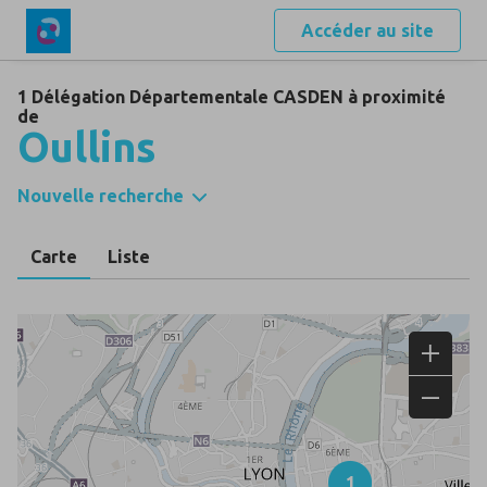
Accéder au site
1 Délégation Départementale CASDEN à proximité
de
Oullins
Nouvelle recherche
Carte
Liste
1