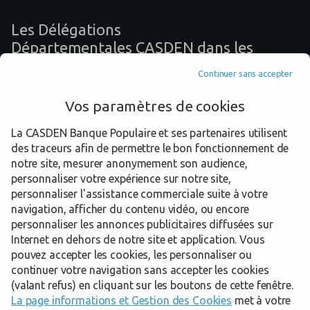
Les Délégations
Départementales CASDEN dans les
départements limitrophes
Continuer sans accepter
Vos paramètres de cookies
01 Ain
La CASDEN Banque Populaire et ses partenaires utilisent
38 Isère
des traceurs afin de permettre le bon fonctionnement de
42 Loire
notre site, mesurer anonymement son audience,
personnaliser votre expérience sur notre site,
71 Saône-et-Loire
personnaliser l'assistance commerciale suite à votre
navigation, afficher du contenu vidéo, ou encore
personnaliser les annonces publicitaires diffusées sur
Internet en dehors de notre site et application. Vous
Trouver une Délégation Départementale CASDEN
Rhône
Oullins
pouvez accepter les cookies, les personnaliser ou
continuer votre navigation sans accepter les cookies
(valant refus) en cliquant sur les boutons de cette fenêtre.
Powered by
evermaps ©
La page informations et Gestion des Cookies
met à votre