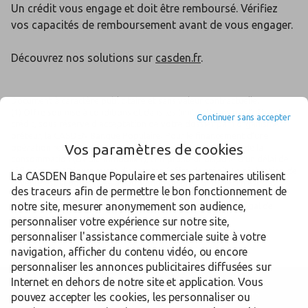
Un crédit vous engage et doit être remboursé. Vérifiez
vos capacités de remboursement avant de vous engager.
Découvrez nos solutions sur
casden.fr
.
Document à caractère publicitaire et sans valeur contractuelle.
(1) Offre soumise à conditions et dans les limites fixées par l’offre de
Continuer sans accepter
crédit, sous réserve d’acceptation de votre dossier par l’organisme
prêteur, la CASDEN Banque Populaire. Pour le financement d’une
Vos paramètres de cookies
opération relevant des articles L313-1 et suivants du code de la
consommation (crédit immobilier), l’emprunteur dispose d’un délai de
réflexion de 10 jours avant d’accepter l’offre de crédit. La réalisation de
La CASDEN Banque Populaire et ses partenaires utilisent
la vente est subordonnée à l’obtention du prêt. Si celui-ci n’est pas
des traceurs afin de permettre le bon fonctionnement de
obtenu, le vendeur doit rembourser les sommes versées. Pour les
notre site, mesurer anonymement son audience,
crédits à la consommation, l’emprunteur dispose du délai légal de
rétractation.
personnaliser votre expérience sur notre site,
personnaliser l'assistance commerciale suite à votre
navigation, afficher du contenu vidéo, ou encore
personnaliser les annonces publicitaires diffusées sur
Internet en dehors de notre site et application. Vous
Trouver une Délégation Départementale CASDEN
Mayotte
pouvez accepter les cookies, les personnaliser ou