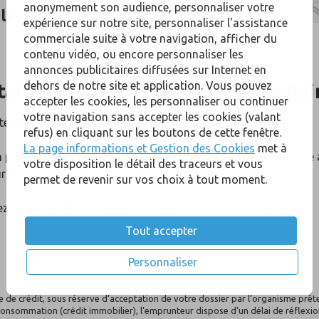
anonymement son audience, personnaliser votre
le
expérience sur notre site, personnaliser l'assistance
commerciale suite à votre navigation, afficher du
contenu vidéo, ou encore personnaliser les
annonces publicitaires diffusées sur Internet en
dehors de notre site et application. Vous pouvez
tales
CASDEN
à proximité de
le Rai
accepter les cookies, les personnaliser ou continuer
votre navigation sans accepter les cookies (valant
rtementales
à proximité de
le Raincy
.
refus) en cliquant sur les boutons de cette fenêtre.
La page informations et Gestion des Cookies
met à
on pour vous accompagner. Vous recherchez une offre adaptée 
votre disposition le détail des traceurs et vous
(1)
s projets ou un crédit
pour financer votre projet ?
permet de revenir sur vos choix à tout moment.
le
fiez vos capacités de remboursement avant de vous engager.
Tout accepter
Personnaliser
ffre de crédit, sous réserve d’acceptation de votre dossier par l’organisme p
consommation (crédit immobilier), l’emprunteur dispose d’un délai de réflexion 