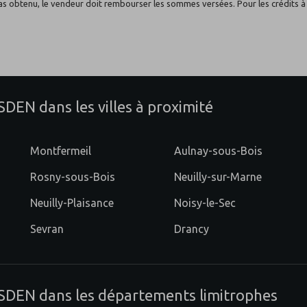
t pas obtenu, le vendeur doit rembourser les sommes versées. Pour les crédits 
le
EN dans les villes à proximité
Montfermeil
Aulnay-sous-Bois
Rosny-sous-Bois
Neuilly-sur-Marne
Neuilly-Plaisance
Noisy-le-Sec
Sevran
Drancy
SDEN dans les départements limitrophes