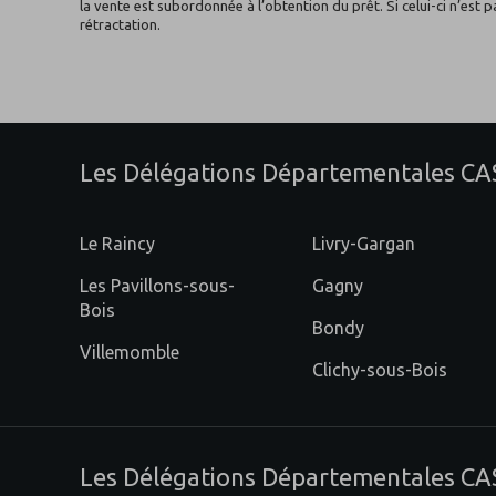
la vente est subordonnée à l’obtention du prêt. Si celui-ci n’es
Fermée aujourd'hui
rétractation.
Délégation Départementa
5
CASDEN NANTERRE
Les Délégations Départementales CASD
CASDEN Banque Populaire
21 Avenue Vladimir Ilitch Lénine
Le Raincy
Livry-Gargan
ZAC Centre Sainte Geneviève
92000 NANTERRE
Les Pavillons-sous-
Gagny
Distance : 24 km
Bois
Bondy
Fermée aujourd'hui
Villemomble
Clichy-sous-Bois
Les Délégations Départementales CA