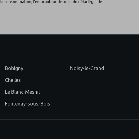
à la consommation, l’emprunteur dispose du délai légal de
Bobigny
Noisy-le-Grand
Chelles
Le Blanc-Mesnil
Fontenay-sous-Bois