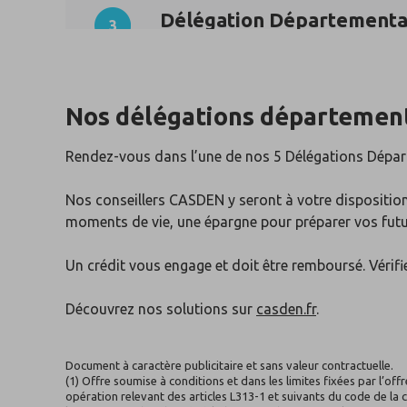
Délégation Départementa
3
CASDEN CRETEIL
CASDEN Banque Populaire
52 AVENUE PIERRE BROSSOLETTE
Nos délégations départemen
94000 CRETEIL
Distance : 13 km
Rendez-vous dans l’une de nos 5 Délégations Dépa
Fermée aujourd'hui
Nos conseillers CASDEN y seront à votre dispositi
moments de vie, une épargne pour préparer vos futur
Délégation Départementa
Un crédit vous engage et doit être remboursé. Véri
4
CASDEN PARIS
Découvrez nos solutions sur
casden.fr
.
CASDEN Banque Populaire
43 BOULEVARD DU MONTPARNASSE
Document à caractère publicitaire et sans valeur contractuelle.
75006 PARIS
(1) Offre soumise à conditions et dans les limites fixées par l’o
Distance : 16 km
opération relevant des articles L313-1 et suivants du code de la 