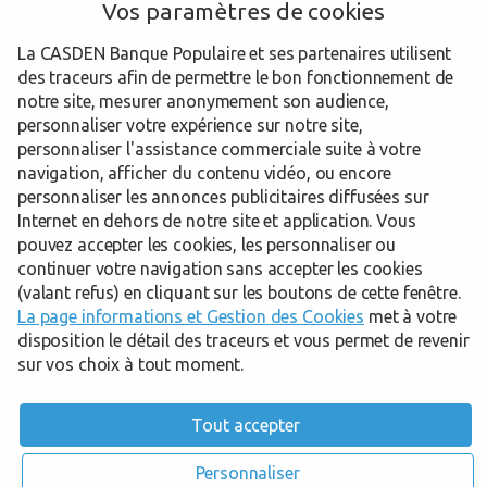
Vos paramètres de cookies
49 Maine-et-Loire
La CASDEN Banque Populaire et ses partenaires utilisent
des traceurs afin de permettre le bon fonctionnement de
53 Mayenne
notre site, mesurer anonymement son audience,
61 Orne
personnaliser votre expérience sur notre site,
personnaliser l'assistance commerciale suite à votre
navigation, afficher du contenu vidéo, ou encore
personnaliser les annonces publicitaires diffusées sur
Internet en dehors de notre site et application. Vous
Trouver une Délégation Départementale CASDEN
Sarthe
le Mans
pouvez accepter les cookies, les personnaliser ou
continuer votre navigation sans accepter les cookies
(valant refus) en cliquant sur les boutons de cette fenêtre.
Powered by
evermaps ©
La page informations et Gestion des Cookies
met à votre
disposition le détail des traceurs et vous permet de revenir
sur vos choix à tout moment.
www.casden.fr
Informations cookies
Tout accepter
Contact
Mentions légales
Personnaliser