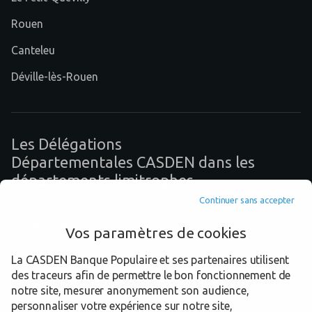
Rouen
Canteleu
Déville-lès-Rouen
Les Délégations
Départementales CASDEN dans les
départements limitrophes
Continuer sans accepter
14 Calvados
Vos paramètres de cookies
27 Eure
La CASDEN Banque Populaire et ses partenaires utilisent
des traceurs afin de permettre le bon fonctionnement de
60 Oise
notre site, mesurer anonymement son audience,
80 Somme
personnaliser votre expérience sur notre site,