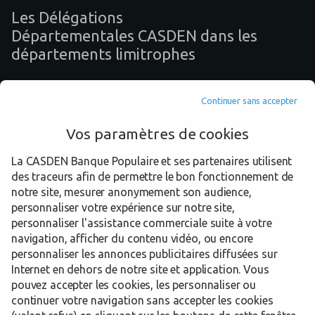
Les Délégations
Départementales CASDEN dans les
départements limitrophes
75 Paris
Continuer sans accepter
77 Seine-et-Marne
Vos paramètres de cookies
91 Essonne
La CASDEN Banque Populaire et ses partenaires utilisent
des traceurs afin de permettre le bon fonctionnement de
92 Hauts-de-Seine
notre site, mesurer anonymement son audience,
93 Seine-Saint-Denis
personnaliser votre expérience sur notre site,
personnaliser l'assistance commerciale suite à votre
navigation, afficher du contenu vidéo, ou encore
personnaliser les annonces publicitaires diffusées sur
Internet en dehors de notre site et application. Vous
Trouver une Délégation Départementale CASDEN
Val-de-Marne
Choisy le Roi
pouvez accepter les cookies, les personnaliser ou
continuer votre navigation sans accepter les cookies