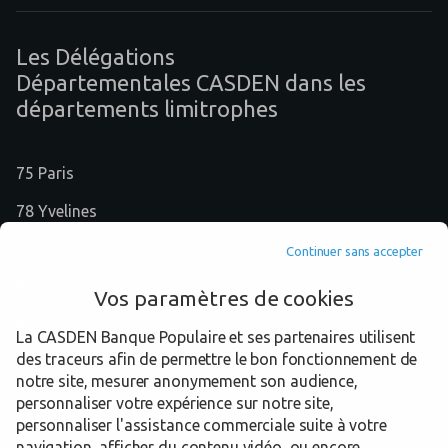
Les Délégations
Départementales CASDEN dans les
départements limitrophes
75 Paris
78 Yvelines
91 Essonne
Continuer sans accepter
92 Hauts-de-Seine
Vos paramètres de cookies
93 Seine-Saint-Denis
La CASDEN Banque Populaire et ses partenaires utilisent
des traceurs afin de permettre le bon fonctionnement de
94 Val-de-Marne
notre site, mesurer anonymement son audience,
95 Val-d'Oise
personnaliser votre expérience sur notre site,
personnaliser l'assistance commerciale suite à votre
navigation, afficher du contenu vidéo, ou encore