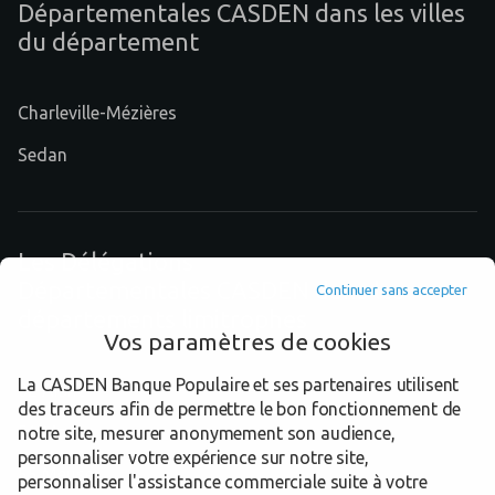
Départementales CASDEN dans les villes
du département
Charleville-Mézières
Sedan
Les Délégations
Départementales CASDEN dans les
Continuer sans accepter
départements limitrophes
Vos paramètres de cookies
La CASDEN Banque Populaire et ses partenaires utilisent
02 Aisne
des traceurs afin de permettre le bon fonctionnement de
51 Marne
notre site, mesurer anonymement son audience,
personnaliser votre expérience sur notre site,
55 Meuse
personnaliser l'assistance commerciale suite à votre