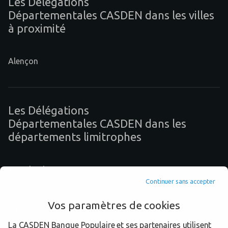
Les Délégations
Départementales CASDEN dans les villes
à proximité
Alençon
Les Délégations
Départementales CASDEN dans les
départements limitrophes
14 Calvados
Continuer sans accepter
27 Eure
Vos paramètres de cookies
28 Eure-et-Loir
La CASDEN Banque Populaire et ses partenaires utilisent
50 Manche